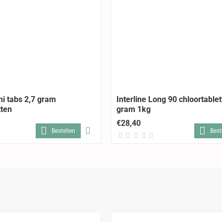
ni tabs 2,7 gram
Interline Long 90 chloortable
tten
gram 1kg
€28,40
Bestellen
Best