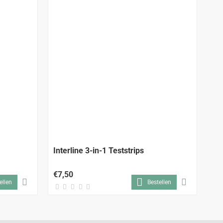
Interline 3-in-1 Teststrips
In
zw
€7,50
€7
ellen
Bestellen