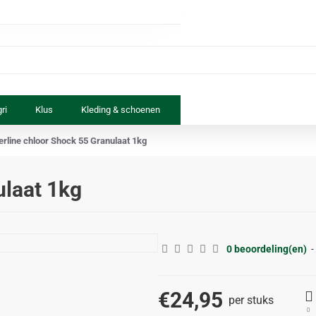
ri
Klus
Kleding & schoenen
Paard & ruiter
Speelgoed
terline chloor Shock 55 Granulaat 1kg
ulaat 1kg
0 beoordeling(en)
-
€24,95
per stuks