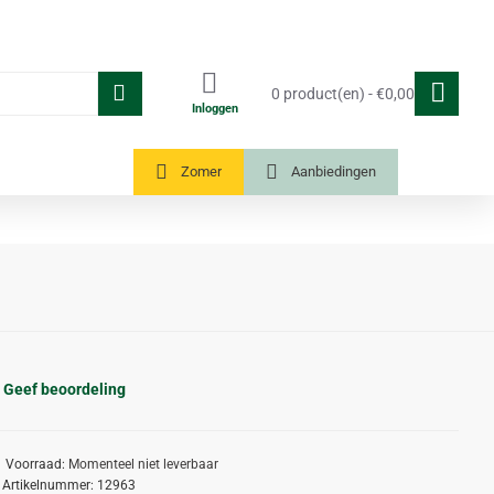
0 product(en) - €0,00
Inloggen
Tuinkassen
Zomer
Aanbiedingen
Geef beoordeling
Voorraad:
Momenteel niet leverbaar
Artikelnummer:
12963