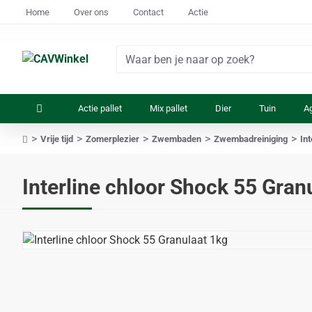
Home
Over ons
Contact
Actie
Waar
ben
je
Actie pallet
Mix pallet
Dier
Tuin
Ag
naar
op
Vrije tijd
Zomerplezier
Zwembaden
Zwembadreiniging
In
zoek?
home
Interline chloor Shock 55 Gran