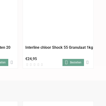
tten 20
Interline chloor Shock 55 Granulaat 1kg
In
2,
€24,95
€5
ellen
Bestellen