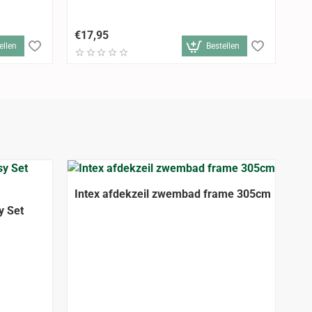
In
€17,95
€2
ellen
Bestellen
Intex afdekzeil zwembad frame 305cm
y Set