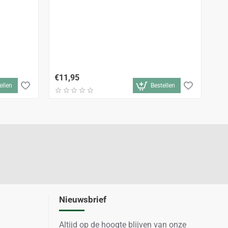
In
€11,95
€1
ellen
Bestellen
Nieuwsbrief
Altijd op de hoogte blijven van onze