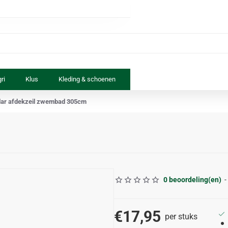
ri
Klus
Kleding & schoenen
Paard & ruiter
Speelgoed
olar afdekzeil zwembad 305cm
0 beoordeling(en)
-
€17,95
per stuks