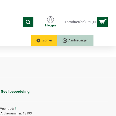
0 product(en) - €0,00
Inloggen
Tuinkassen
Zomer
Aanbiedingen
Geef beoordeling
Voorraad:
3
Artikelnummer:
13193