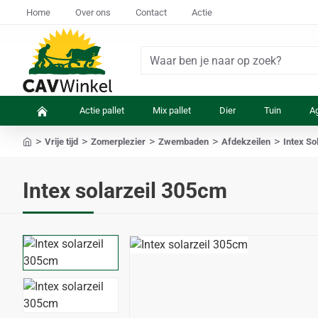
Home
Over ons
Contact
Actie
Waar
ben
je
Actie pallet
Mix pallet
Dier
Tuin
Ag
naar
op
Vrije tijd
Zomerplezier
Zwembaden
Afdekzeilen
Intex S
zoek?
home
Intex solarzeil 305cm