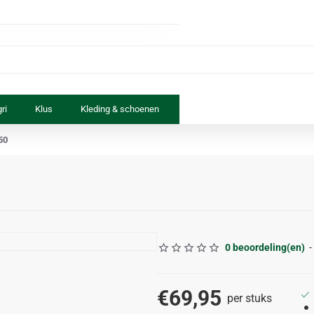
ri
Klus
Kleding & schoenen
Paard & ruiter
Speelgoed
50
0 beoordeling(en)
-
€69,95
per stuks