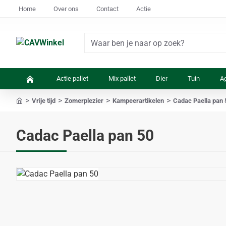
Home
Over ons
Contact
Actie
Waar
ben
je
Actie pallet
Mix pallet
Dier
Tuin
Ag
naar
op
Vrije tijd
Zomerplezier
Kampeerartikelen
Cadac Paella pan 
zoek?
home
Cadac Paella pan 50