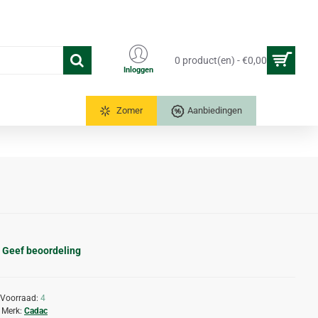
0 product(en) - €0,00
Inloggen
Tuinkassen
Zomer
Aanbiedingen
Geef beoordeling
Voorraad:
4
Merk:
Cadac