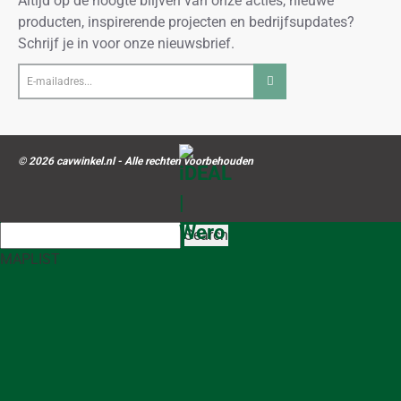
Altijd op de hoogte blijven van onze acties, nieuwe
producten, inspirerende projecten en bedrijfsupdates?
Schrijf je in voor onze nieuwsbrief.
E-
mailadres...
© 2026 cavwinkel.nl - Alle rechten voorbehouden
Search
MAP
LIST