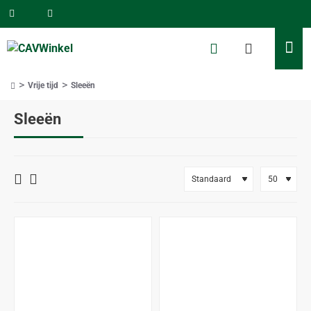
Vrije tijd
Sleeën
home
Sleeën