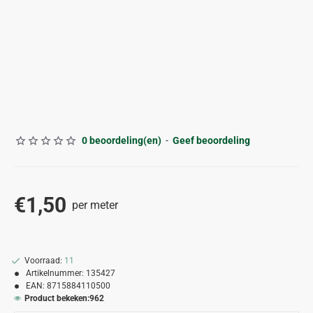
0 beoordeling(en)
-
Geef beoordeling
€1,50
per meter
Voorraad:
11
Artikelnummer:
135427
EAN:
8715884110500
Product bekeken:
962