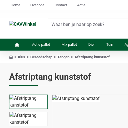
Home
Over ons
Contact
Actie
Waar
ben
je
Actie pallet
Mix pallet
Dier
Tuin
Ag
naar
op
Klus
Gereedschap
Tangen
Afstriptang kunststof
zoek?
home
Afstriptang kunststof