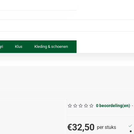
ri
Klus
Kleding & schoenen
Paard & ruiter
Speelgoed
0 beoordeling(en)
-
€32,50
per stuks