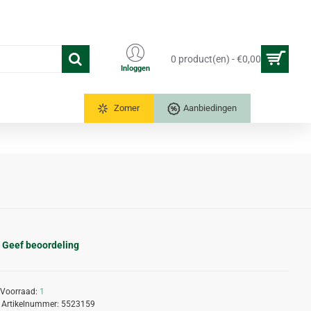
0 product(en) - €0,00
Inloggen
Tuinkassen
Zomer
Aanbiedingen
Geef beoordeling
Voorraad:
1
Artikelnummer:
5523159