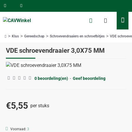
Klus
Gereedschap
Schroevendraaiers en schroefbitjes
VDE schroeve
home
VDE schroevendraaier 3,0X75 MM
0 beoordeling(en)
-
Geef beoordeling
€5,55
per stuks
Voorraad:
3