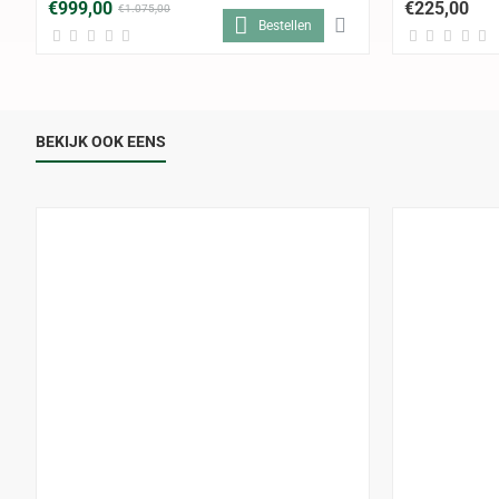
€999,00
€225,00
€1.075,00
Bestellen
BEKIJK OOK EENS