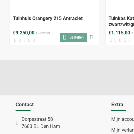
-7%
Tuinhuis Orangery 215 Antraciet
Tuinkas Ka
zwart/wit/g
€9.250,00
€1.115,00
€9.999,00
€
Bestellen
Contact
Extra
Dorpsstraat 58
Mijn acco
7683 BL Den Ham
Mijn verlan