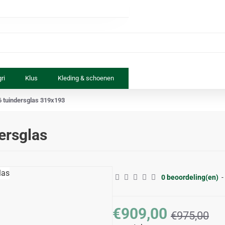
ri
Klus
Kleding & schoenen
Paard & ruiter
Speelgoed
6 tuindersglas 319x193
ersglas
0 beoordeling(en)
-
€909,00
€975,00