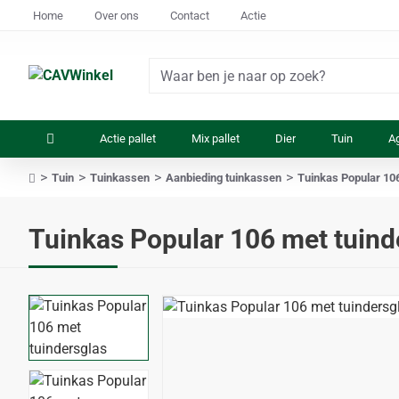
Home
Over ons
Contact
Actie
Waar
ben
je
Actie pallet
Mix pallet
Dier
Tuin
Ag
naar
op
Tuin
Tuinkassen
Aanbieding tuinkassen
Tuinkas Popular 10
zoek?
home
Tuinkas Popular 106 met tuind