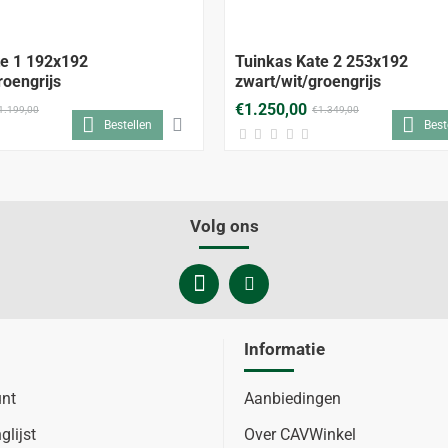
-7%
te 1 192x192
Tuinkas Kate 2 253x192
roengrijs
zwart/wit/groengrijs
€1.250,00
1.199,00
€1.349,00
Bestellen
Best
Volg ons
Informatie
unt
Aanbiedingen
glijst
Over CAVWinkel