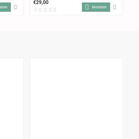
€29,00
€3
ellen
Bestellen