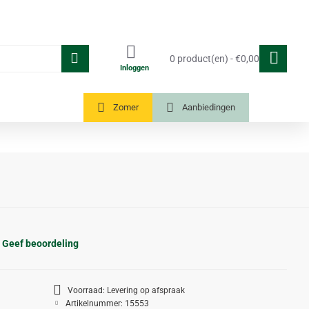
0 product(en) - €0,00
Inloggen
Tuinkassen
Zomer
Aanbiedingen
Geef beoordeling
Voorraad:
Levering op afspraak
Artikelnummer:
15553