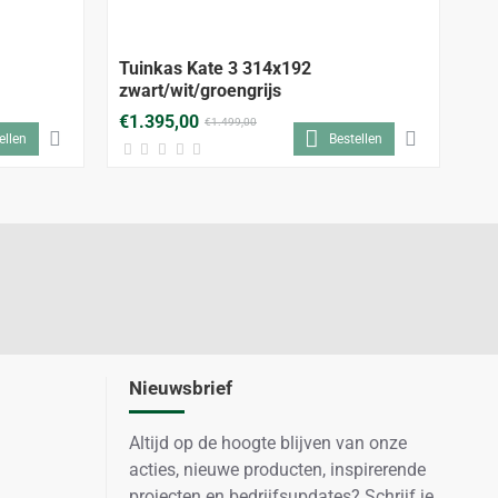
-7%
-7%
Tuinkas Kate 3 314x192
Tu
zwart/wit/groengrijs
zw
€1.395,00
€1
€1.499,00
ellen
Bestellen
Nieuwsbrief
Altijd op de hoogte blijven van onze
acties, nieuwe producten, inspirerende
projecten en bedrijfsupdates? Schrijf je