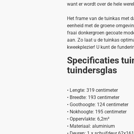
want er wordt over de hele were
Het frame van de tuinkas met da
eenheid met de groene omgeving 
fraai donkergroen gecoate model
aan. Zo laat u de tuinkas optim
kweekplezier! U kunt de funderi
Specificaties tu
tuindersglas
• Lengte: 319 centimeter
• Breedte: 193 centimeter
• Goothoogte: 124 centimeter
• Nokhoogte: 195 centimeter
• Oppervlakte: 6,2m²
• Materiaal: aluminium
• Deuren: 1 x schuifdeur 62x16