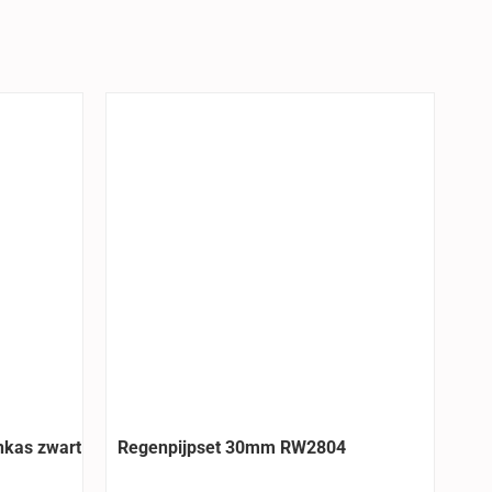
nkas zwart
Regenpijpset 30mm RW2804
Sc
18