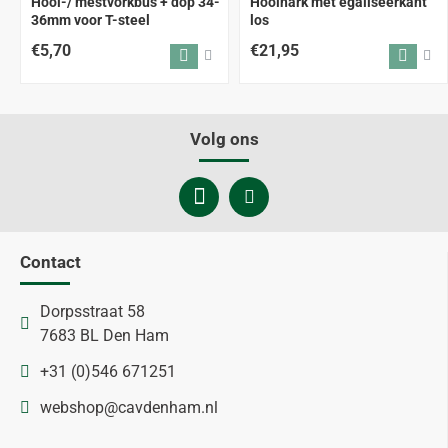
Hooi-/ mestvorkbus + dop 34-
Hooihark met egaliseerkant
36mm voor T-steel
los
€5,70
€21,95
Volg ons
Contact
Dorpsstraat 58
7683 BL Den Ham
+31 (0)546 671251
webshop@cavdenham.nl