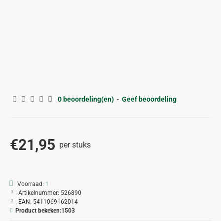
0 beoordeling(en)
-
Geef beoordeling
€21,95
per stuks
Voorraad:
1
Artikelnummer:
526890
EAN:
5411069162014
Product bekeken:
1503