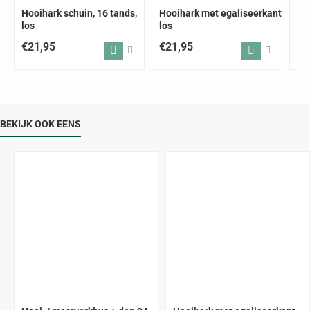
Hooihark schuin, 16 tands,
Hooihark met egaliseerkant
Ho
los
los
34
€21,95
€21,95
€5
BEKIJK OOK EENS