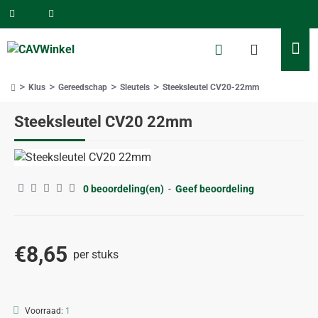
Klus
Gereedschap
Sleutels
Steeksleutel CV20-22mm
home
Steeksleutel CV20 22mm
0 beoordeling(en)
-
Geef beoordeling
€8,65
per stuks
Voorraad:
1