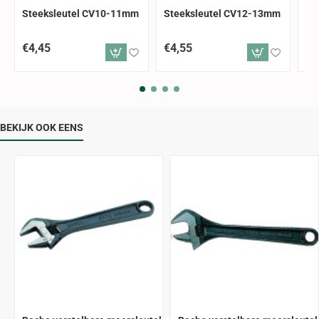
Steeksleutel CV10-11mm
Steeksleutel CV12-13mm
St
€4,45
€4,55
€4
BEKIJK OOK EENS