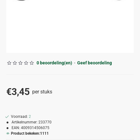
0 beoordeling(en)
-
Geef beoordeling
€3,45
per stuks
Voorraad:
2
Artikelnummer:
233770
EAN:
4009314506075
Product bekeken:
1111