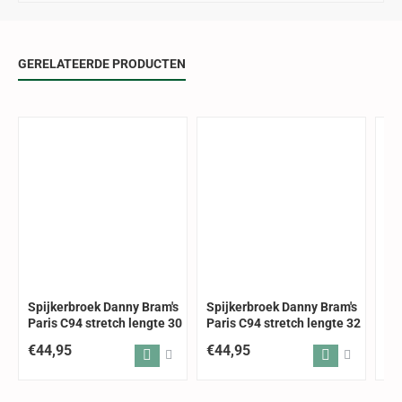
GERELATEERDE PRODUCTEN
Spijkerbroek Danny Bram's
Spijkerbroek Danny Bram's
Sp
Paris C94 stretch lengte 30
Paris C94 stretch lengte 32
Pa
€44,95
€44,95
€4