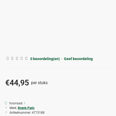
0 beoordeling(en)
-
Geef beoordeling
€44,95
per stuks
Voorraad:
1
Merk:
Bram's Paris
Artikelnummer:
4773188