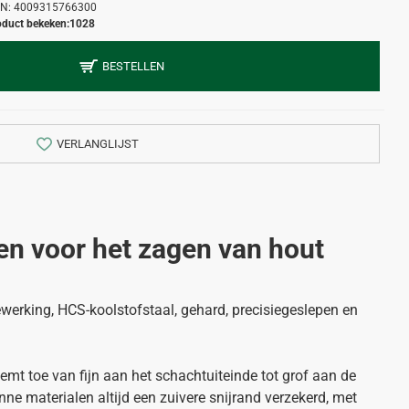
N:
4009315766300
oduct bekeken:
1028
BESTELLEN
VERLANGLIJST
n voor het zagen van hout
erking, HCS-koolstofstaal, gehard, precisiegeslepen en
mt toe van fijn aan het schachtuiteinde tot grof aan de
unne materialen altijd een zuivere snijrand verzekerd, met