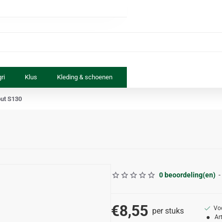
ri
Klus
Kleding & schoenen
Paard & ruiter
Speelgoed
ut S130
0 beoordeling(en)
-
€8,55
Vo
per stuks
Ar