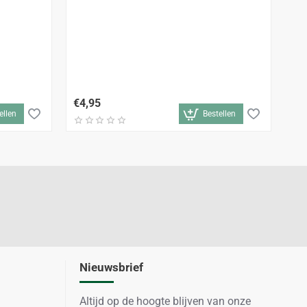
De
€4,95
€7
ellen
Bestellen
Nieuwsbrief
Altijd op de hoogte blijven van onze