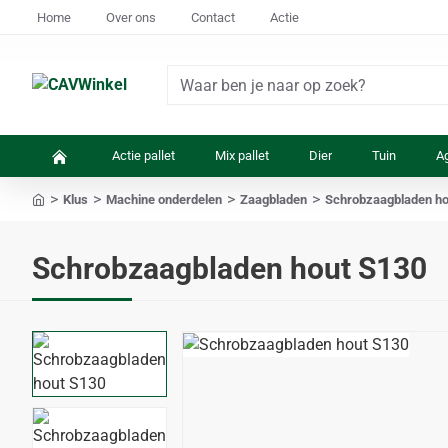
Home
Over ons
Contact
Actie
Waar
ben
je
Actie pallet
Mix pallet
Dier
Tuin
Ag
naar
op
Klus
Machine onderdelen
Zaagbladen
Schrobzaagbladen ho
zoek?
home
Schrobzaagbladen hout S130