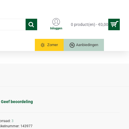
0 product(en) - €0,00
Inloggen
Tuinkassen
Zomer
Aanbiedingen
Geef beoordeling
orraad:
3
tikelnummer:
143977