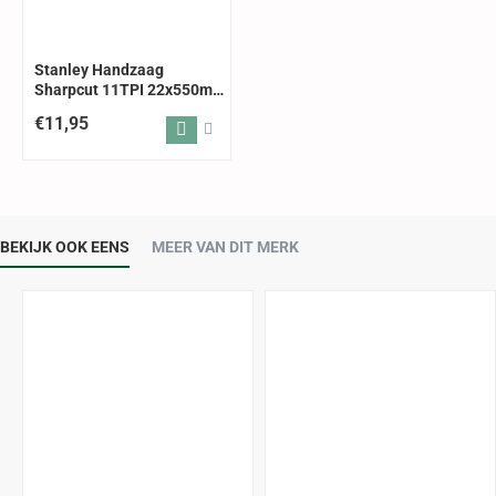
Stanley Handzaag
Sharpcut 11TPI 22x550mm
Heavy Duty SAW 24 X
€11,95
BEKIJK OOK EENS
MEER VAN DIT MERK