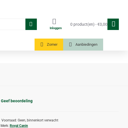
0 product(en) - €0,00
Inloggen
Tuinkassen
Zomer
Aanbiedingen
Geef beoordeling
Voorraad:
Geen, binnenkort verwacht
Merk:
Royal Canin