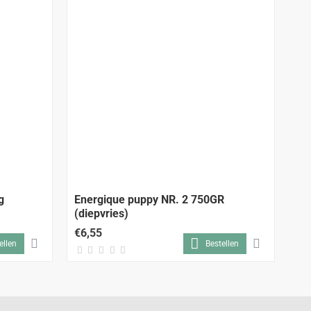
g
Energique puppy NR. 2 750GR
En
(diepvries)
€6,55
€3
ellen
Bestellen