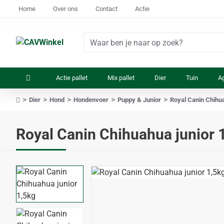
Home
Over ons
Contact
Actie
Waar
ben
je
Actie pallet
Mix pallet
Dier
Tuin
Ag
naar
op
Dier
Hond
Hondenvoer
Puppy & Junior
Royal Canin Chihua
zoek?
home
Royal Canin Chihuahua junior 