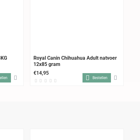
 3KG
Royal Canin Chihuahua Adult natvoer
Ro
12x85 gram
12
€14,95
€1
ellen
Bestellen