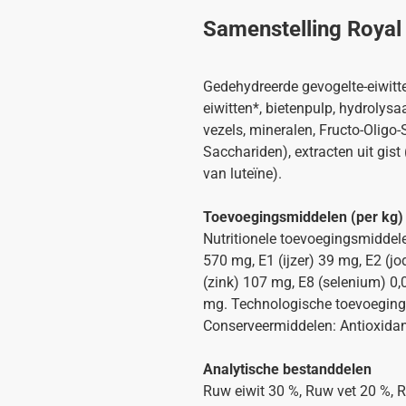
Samenstelling Royal
Gedehydreerde gevogelte-eiwitten,
eiwitten*, bietenpulp, hydrolysaat
vezels, mineralen, Fructo-Oligo
Sacchariden), extracten uit gist
van luteïne).
Toevoegingsmiddelen (per kg)
Nutritionele toevoegingsmiddele
570 mg, E1 (ijzer) 39 mg, E2 (
(zink) 107 mg, E8 (selenium) 0
mg. Technologische toevoegings
Conserveermiddelen: Antioxidan
Analytische bestanddelen
Ruw eiwit 30 %, Ruw vet 20 %, R