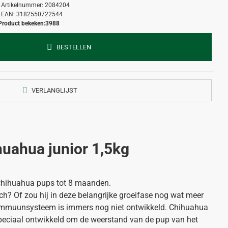
Artikelnummer:
2084204
EAN:
3182550722544
Product bekeken:
3988
BESTELLEN
VERLANGLIJST
huahua junior 1,5kg
Chihuahua pups tot 8 maanden.
h? Of zou hij in deze belangrijke groeifase nog wat meer
immuunsysteem is immers nog niet ontwikkeld. Chihuahua
eciaal ontwikkeld om de weerstand van de pup van het