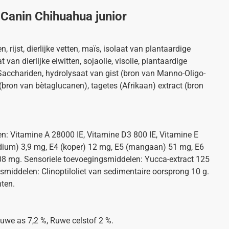
 Canin Chihuahua junior
 rijst, dierlijke vetten, maïs, isolaat van plantaardige
 van dierlijke eiwitten, sojaolie, visolie, plantaardige
-Sacchariden, hydrolysaat van gist (bron van Manno-Oligo-
 (bron van bètaglucanen), tagetes (Afrikaan) extract (bron
n: Vitamine A 28000 IE, Vitamine D3 800 IE, Vitamine E
jodium) 3,9 mg, E4 (koper) 12 mg, E5 (mangaan) 51 mg, E6
,08 mg. Sensoriele toevoegingsmiddelen: Yucca-extract 125
middelen: Clinoptiloliet van sedimentaire oorsprong 10 g.
ten.
uwe as 7,2 %, Ruwe celstof 2 %.