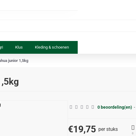
ri
Klus
Kleding & schoenen
Paard & ruiter
Speelgoed
hua junior 1,5kg
1,5kg
0 beoordeling(en)
-
€19,75
per stuks