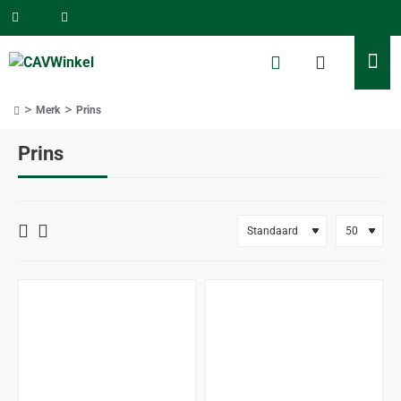
Merk
Prins
home
Prins