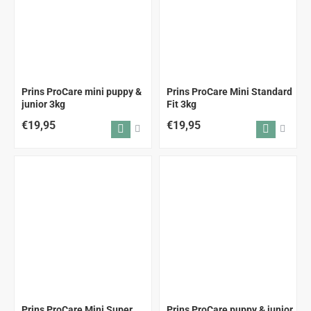
Prins ProCare mini puppy &
Prins ProCare Mini Standard
junior 3kg
Fit 3kg
€19,95
€19,95
Prins ProCare Mini Super
Prins ProCare puppy & junior