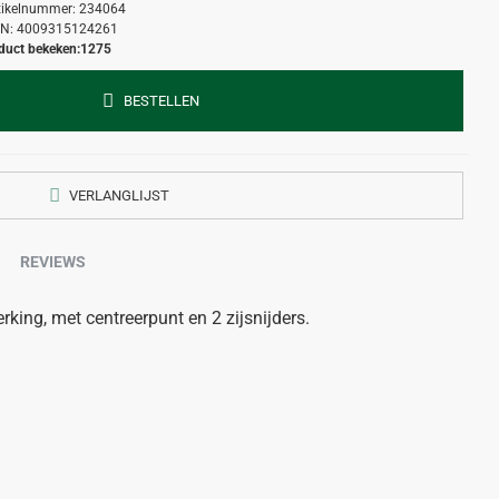
tikelnummer:
234064
N:
4009315124261
duct bekeken:
1275
BESTELLEN
VERLANGLIJST
REVIEWS
king, met centreerpunt en 2 zijsnijders.