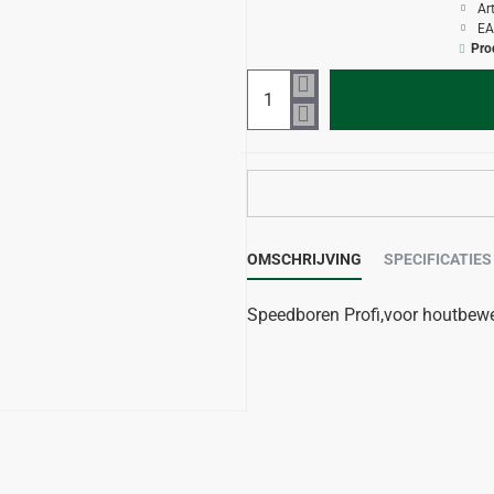
Ar
EA
Pro
OMSCHRIJVING
SPECIFICATIES
Speedboren Profi,voor houtbewer