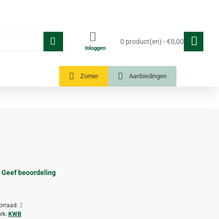
0 product(en) - €0,00
Inloggen
Tuinkassen
Zomer
Aanbiedingen
Geef beoordeling
orraad:
2
rk:
KWB