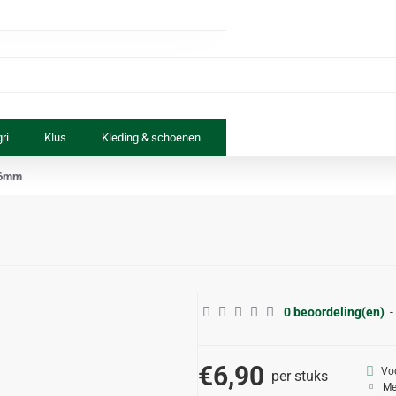
ri
Klus
Kleding & schoenen
Paard & ruiter
Speelgoed
26mm
0 beoordeling(en)
-
€6,90
Vo
per stuks
Me