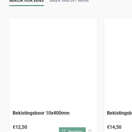
BEKIJK OOK EENS
MEER VAN DIT MERK
Bekistingsboor 10x400mm
Bekistings
€12,50
€14,50
Bestellen