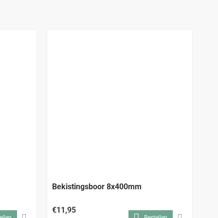
Bekistingsboor 8x400mm
Bo
€11,95
€2
ellen
Bestellen