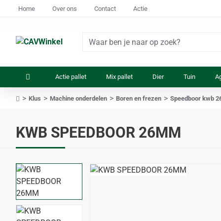
Home
Over ons
Contact
Actie
Waar
ben
je
Actie pallet
Mix pallet
Dier
Tuin
Ag
naar
op
Klus
Machine onderdelen
Boren en frezen
Speedboor kwb 
zoek?
home
KWB SPEEDBOOR 26MM