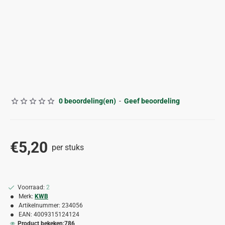
0 beoordeling(en)
-
Geef beoordeling
€5,20
per stuks
Voorraad:
2
Merk:
KWB
Artikelnummer:
234056
EAN:
4009315124124
Product bekeken:
786