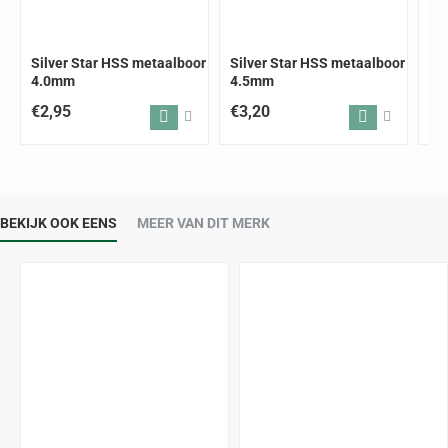
Silver Star HSS metaalboor
Silver Star HSS metaalboor
Si
4.0mm
4.5mm
5.
€2,95
€3,20
€3
BEKIJK OOK EENS
MEER VAN DIT MERK