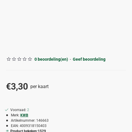
0 beoordeling(en)
-
Geef beoordeling
€3,30
per kaart
Voorraad:
2
Merk:
KWB
Artikelnummer:
146663
EAN:
4009318150403
Product bekeken:
1529