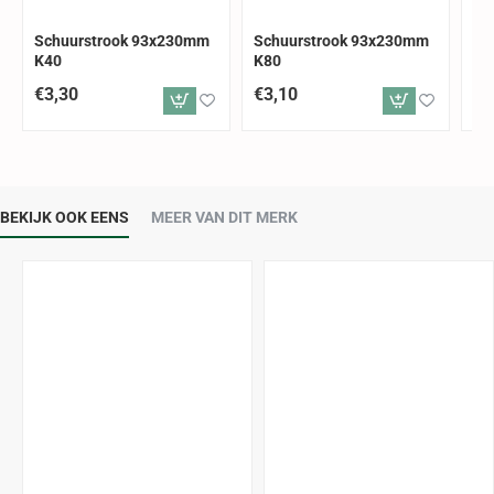
Schuurstrook 93x230mm
Schuurstrook 93x230mm
Sc
K40
K80
K1
€3,30
€3,10
€2
BEKIJK OOK EENS
MEER VAN DIT MERK