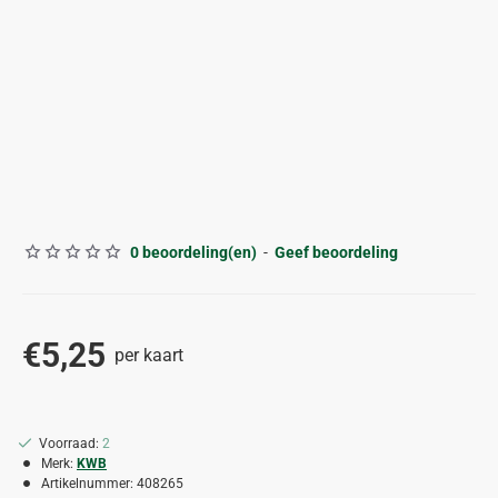
0 beoordeling(en)
-
Geef beoordeling
€5,25
per kaart
Voorraad:
2
Merk:
KWB
Artikelnummer:
408265