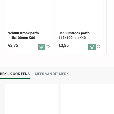
Schuurstrook perfo
Schuurstrook perfo
Sc
115x100mm K80
115x100mm K40
11
€3,75
€3,85
€3
BEKIJK OOK EENS
MEER VAN DIT MERK