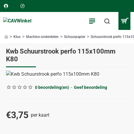
Klus
Machine onderdelen
Schuurpapier
Schuurstrook perfo 115x
home
Kwb Schuurstrook perfo 115x100mm
K80
0 beoordeling(en)
-
Geef beoordeling
€3,75
per kaart