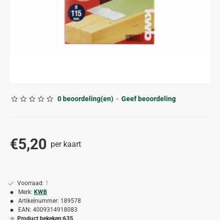
0 beoordeling(en)
-
Geef beoordeling
€5,20
per kaart
Voorraad:
1
Merk:
KWB
Artikelnummer:
189578
EAN:
4009314918083
Product bekeken:
635