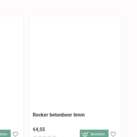
Rocker betonboor 6mm
Ro
€4,55
€5
ellen
Bestellen