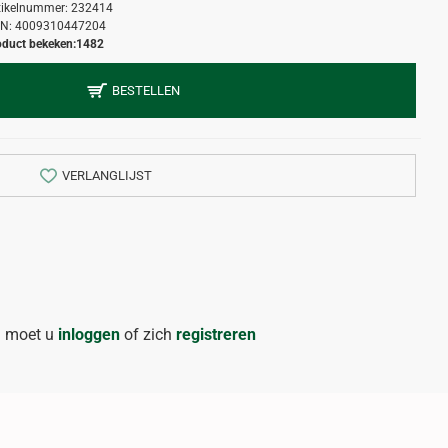
tikelnummer:
232414
N:
4009310447204
oduct bekeken:
1482
BESTELLEN
VERLANGLIJST
n moet u
inloggen
of zich
registreren