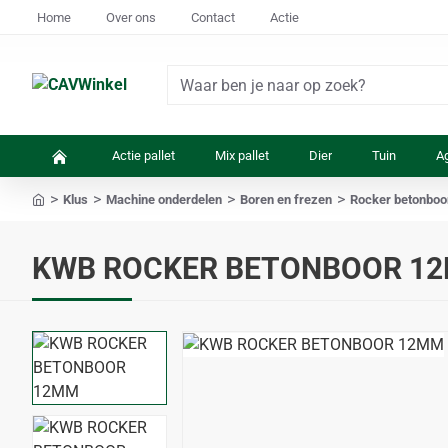
Home
Over ons
Contact
Actie
Waar
ben
je
Actie pallet
Mix pallet
Dier
Tuin
Ag
naar
op
Klus
Machine onderdelen
Boren en frezen
Rocker betonbo
zoek?
home
KWB ROCKER BETONBOOR 1