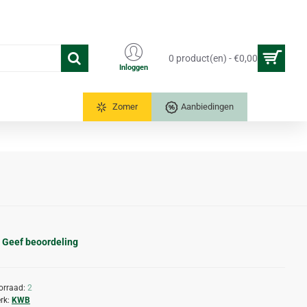
0 product(en) - €0,00
Inloggen
Tuinkassen
Zomer
Aanbiedingen
Geef beoordeling
orraad:
2
rk:
KWB