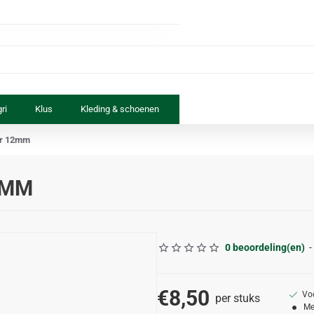
ri
Klus
Kleding & schoenen
Paard & ruiter
Speelgoed
or 12mm
2MM
0 beoordeling(en)
-
€8,50
Vo
per stuks
Me