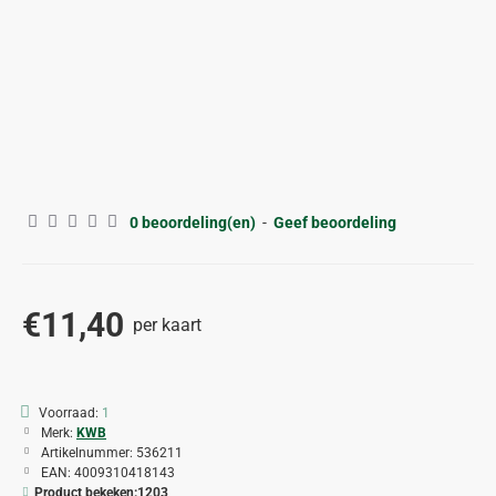
0 beoordeling(en)
-
Geef beoordeling
€11,40
per kaart
Voorraad:
1
Merk:
KWB
Artikelnummer:
536211
EAN:
4009310418143
Product bekeken:
1203