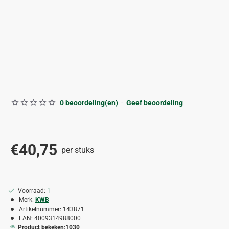
0 beoordeling(en)
-
Geef beoordeling
€40,75
per stuks
Voorraad:
1
Merk:
KWB
Artikelnummer:
143871
EAN:
4009314988000
Product bekeken:
1030