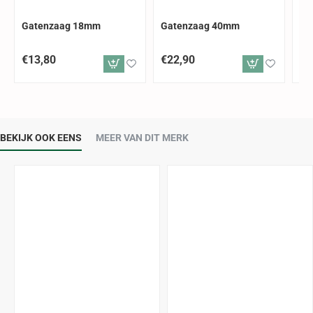
Gatenzaag 18mm
Gatenzaag 40mm
Me
€13,80
€22,90
€4
BEKIJK OOK EENS
MEER VAN DIT MERK