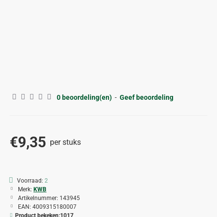
0 beoordeling(en)
-
Geef beoordeling
€9,35
per stuks
Voorraad:
2
Merk:
KWB
Artikelnummer:
143945
EAN:
4009315180007
Product bekeken:
1017