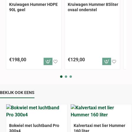
ALLEEN AFHALEN
ALLEEN AFHALEN
ALLEE
Kruiwagen Hummer HDPE
Kruiwagen Hummer 85liter
Kr
90L geel
ovaal onderstel
16
€198,00
€129,00
€2
BEKIJK OOK EENS
ALLEEN AFHALEN
Bokwiel met luchtband Pro
Kalvertaxi met lier Hummer
300x4
160 liter