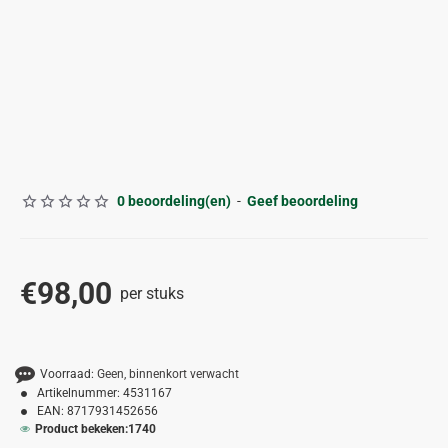
ALLEEN AFHALEN
0 beoordeling(en)
-
Geef beoordeling
€98,00
per stuks
Voorraad:
Geen, binnenkort verwacht
Artikelnummer:
4531167
EAN:
8717931452656
Product bekeken:
1740