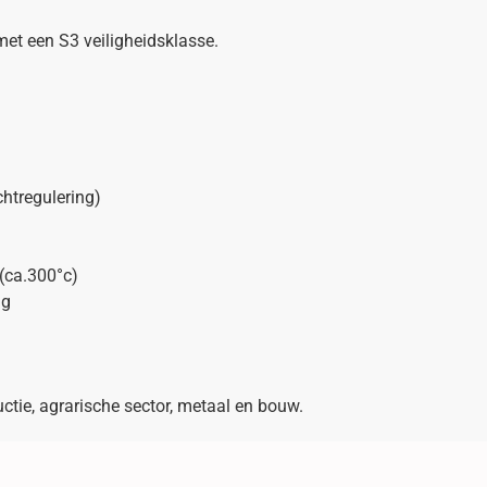
et een S3 veiligheidsklasse.
chtregulering)
 (ca.300°c)
ng
uctie, agrarische sector, metaal en bouw.