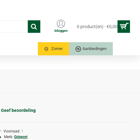
0 product(en) - €0,00
Inloggen
Tuinkassen
Zomer
Aanbiedingen
Geef beoordeling
Voorraad:
1
Merk:
Grisport