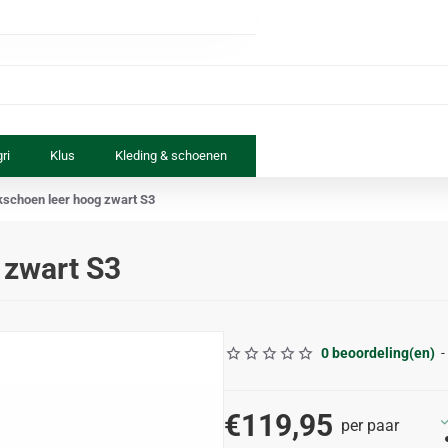
ri
Klus
Kleding & schoenen
Paard & ruiter
Speelgoed
kschoen leer hoog zwart S3
 zwart S3
0 beoordeling(en)
-
€119,95
per paar