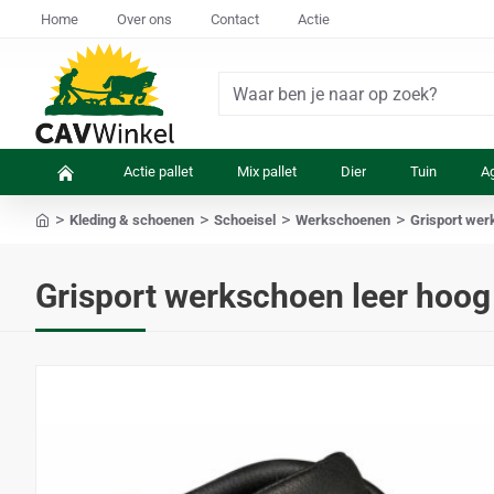
Home
Over ons
Contact
Actie
Waar
ben
je
Actie pallet
Mix pallet
Dier
Tuin
Ag
naar
op
Kleding & schoenen
Schoeisel
Werkschoenen
Grisport wer
zoek?
home
Grisport werkschoen leer hoog