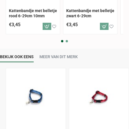
Kattenbandje met belletje
Kattenbandje met belletje
Ka
rood 6-29cm 10mm
zwart 6-29cm
20
€3,45
€3,45
€6
BEKIJK OOK EENS
MEER VAN DIT MERK