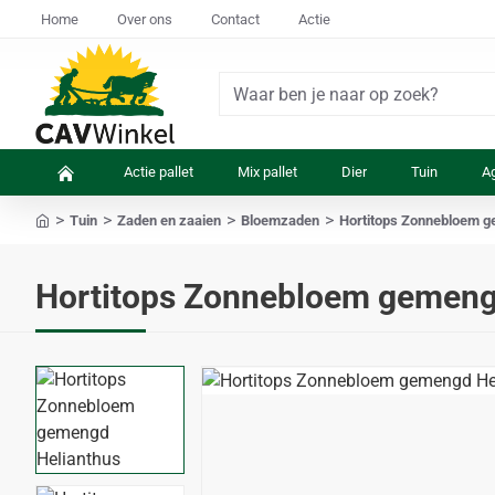
Home
Over ons
Contact
Actie
Waar
ben
je
Actie pallet
Mix pallet
Dier
Tuin
Ag
naar
op
Tuin
Zaden en zaaien
Bloemzaden
Hortitops Zonnebloem g
zoek?
home
Hortitops Zonnebloem gemeng