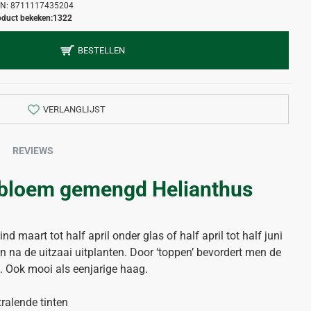
N:
8711117435204
oduct bekeken:
1322
BESTELLEN
VERLANGLIJST
REVIEWS
ebloem gemengd Helianthus
 maart tot half april onder glas of half april tot half juni
n na de uitzaai uitplanten. Door ‘toppen’ bevordert men de
s. Ook mooi als eenjarige haag.
ralende tinten