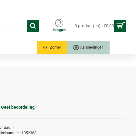
0 product(en) - €0,00
Inloggen
Tuinkassen
Zomer
Aanbiedingen
Geef beoordeling
orraad:
7
tikelnummer:
1052388