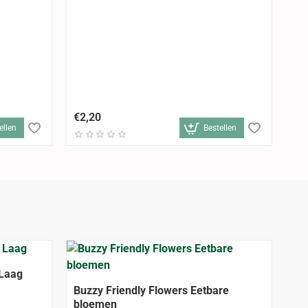
Ho
He
€2,20
€1
ellen
Bestellen
 Laag
Buzzy Friendly Flowers Eetbare
bloemen