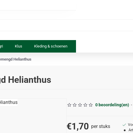
ri
Klus
Kleding & schoenen
Paard & ruiter
Speelgoed
emengd Helianthus
d Helianthus
0 beoordeling(en)
-
€1,70
Vo
per stuks
Ar