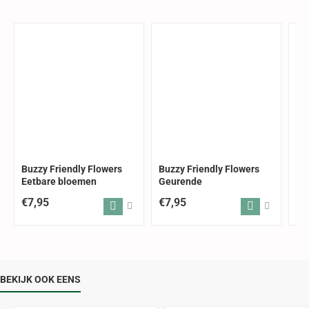
Buzzy Friendly Flowers
Buzzy Friendly Flowers
Bu
Eetbare bloemen
Geurende
Be
€7,95
€7,95
€6
BEKIJK OOK EENS