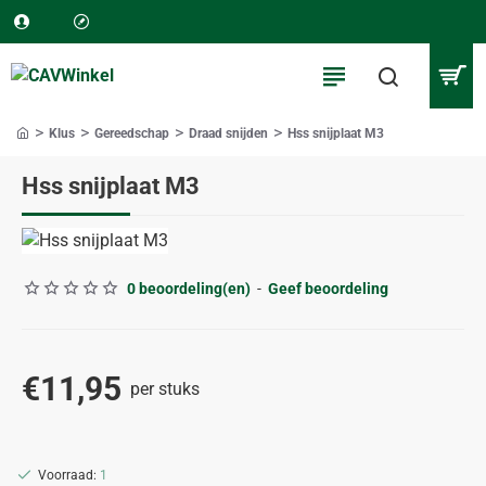
Klus
Gereedschap
Draad snijden
Hss snijplaat M3
home
Hss snijplaat M3
0 beoordeling(en)
-
Geef beoordeling
€11,95
per stuks
Voorraad:
1