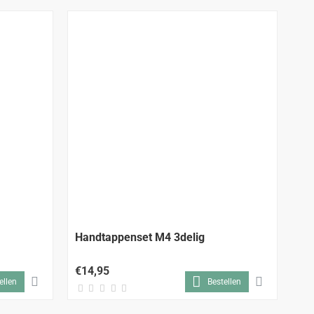
Handtappenset M4 3delig
Ha
€14,95
€1
ellen
Bestellen