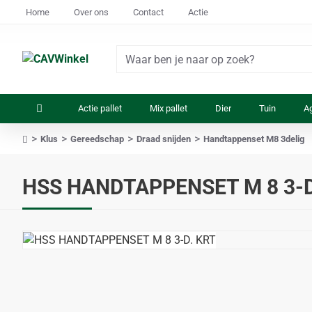
Home
Over ons
Contact
Actie
Waar
ben
je
Actie pallet
Mix pallet
Dier
Tuin
Ag
naar
op
Klus
Gereedschap
Draad snijden
Handtappenset M8 3delig
zoek?
home
HSS HANDTAPPENSET M 8 3-D