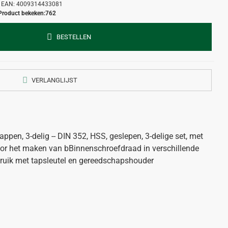
EAN:
4009314433081
Product bekeken:
762
BESTELLEN
VERLANGLIJST
en, 3-delig -- DIN 352, HSS, geslepen, 3-delige set, met
voor het maken van bBinnenschroefdraad in verschillende
ruik met tapsleutel en gereedschapshouder