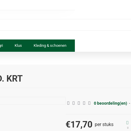
ri
Klus
Kleding & schoenen
Paard & ruiter
Speelgoed
. KRT
0 beoordeling(en)
-
€17,70
per stuks