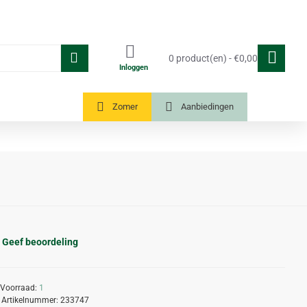
0 product(en) - €0,00
Inloggen
Tuinkassen
Zomer
Aanbiedingen
Geef beoordeling
Voorraad:
1
Artikelnummer:
233747