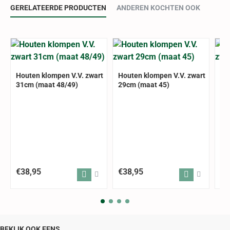
GERELATEERDE PRODUCTEN
ANDEREN KOCHTEN OOK
Houten klompen V.V. zwart
Houten klompen V.V. zwart
Ho
31cm (maat 48/49)
29cm (maat 45)
30
€38,95
€38,95
€3
BEKIJK OOK EENS