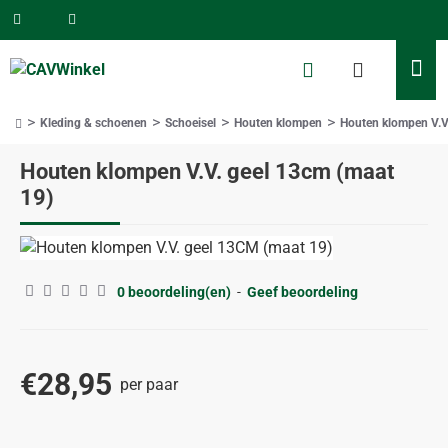
Kleding & schoenen
Schoeisel
Houten klompen
Houten klompen V.V
home
Houten klompen V.V. geel 13cm (maat
19)
0 beoordeling(en)
-
Geef beoordeling
€28,95
per paar