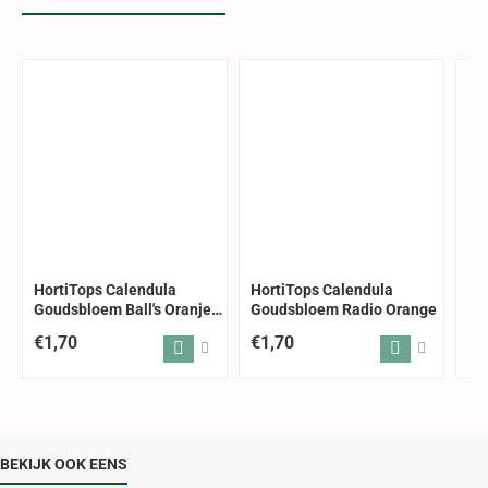
HortiTops Calendula
HortiTops Calendula
Ho
Goudsbloem Ball's Oranje
Goudsbloem Radio Orange
Go
dubbelbloemig
ge
€1,70
€1,70
€1
BEKIJK OOK EENS