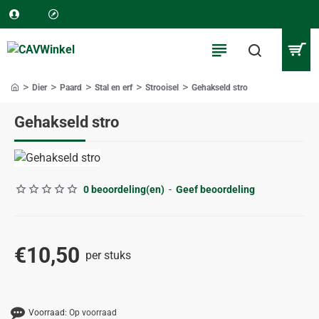
Dier
Paard
Stal en erf
Strooisel
Gehakseld stro
home
Gehakseld stro
ALLEEN AFHALEN
0 beoordeling(en)
-
Geef beoordeling
€10,50
per stuks
Voorraad:
Op voorraad