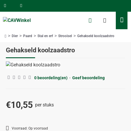
Dier
Paard
Stal en erf
Strooisel
Gehakseld koolzaadstro
home
Gehakseld koolzaadstro
ALLEEN AFHALEN
0 beoordeling(en)
-
Geef beoordeling
€10,55
per stuks
Voorraad:
Op voorraad