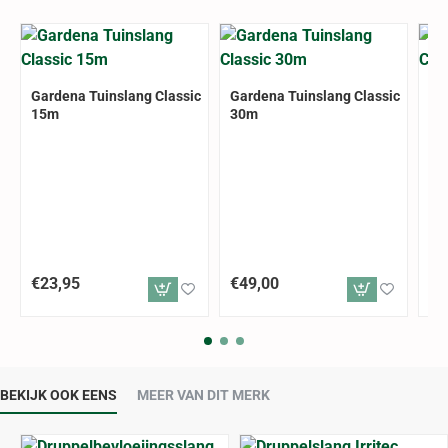
Gardena Tuinslang Classic
Gardena Tuinslang Classic
Ga
15m
30m
Fl
€23,95
€49,00
€4
BEKIJK OOK EENS
MEER VAN DIT MERK