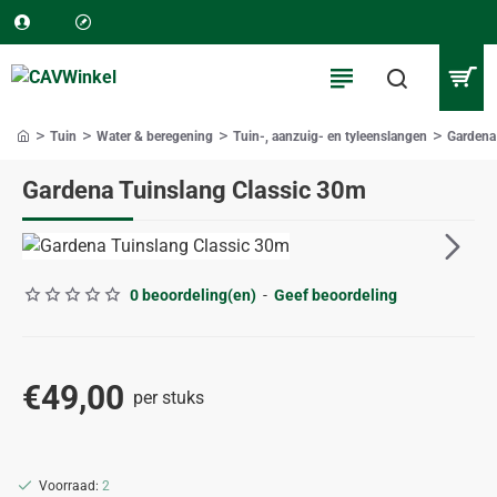
Tuin
Water & beregening
Tuin-, aanzuig- en tyleenslangen
Gardena
home
Gardena Tuinslang Classic 30m
0 beoordeling(en)
-
Geef beoordeling
€49,00
per stuks
Voorraad:
2