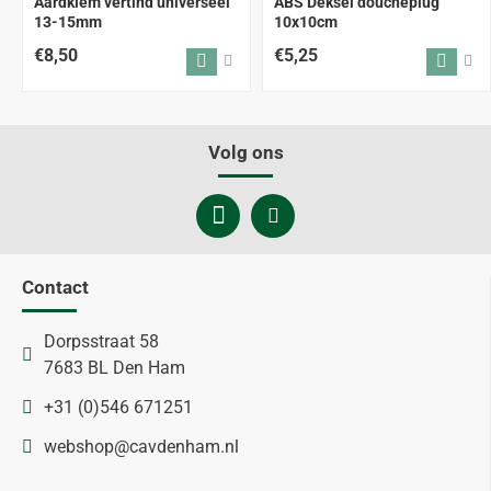
Aardklem vertind universeel
ABS Deksel doucheplug
13-15mm
10x10cm
€8,50
€5,25
Volg ons
Contact
Dorpsstraat 58
7683 BL Den Ham
+31 (0)546 671251
webshop@cavdenham.nl