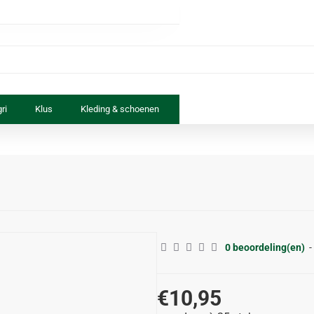
ri
Klus
Kleding & schoenen
Paard & ruiter
Speelgoed
0 beoordeling(en)
-
€10,95