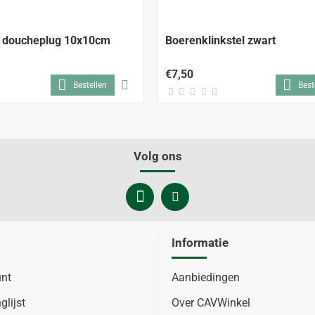
 doucheplug 10x10cm
Boerenklinkstel zwart
€7,50
Bestellen
Best
Volg ons
Informatie
unt
Aanbiedingen
glijst
Over CAVWinkel