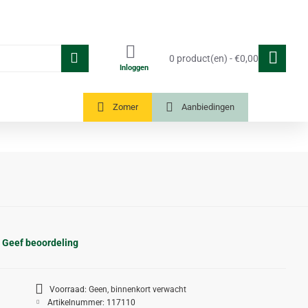
0 product(en) - €0,00
Inloggen
Tuinkassen
Zomer
Aanbiedingen
Geef beoordeling
Voorraad:
Geen, binnenkort verwacht
Artikelnummer:
117110