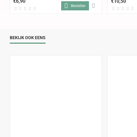
€6,90
€10,50
Bestellen
BEKIJK OOK EENS