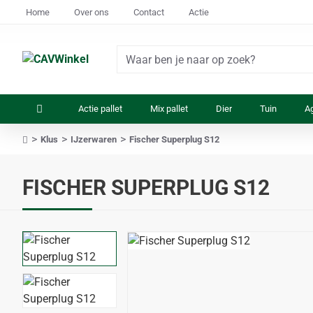
Home
Over ons
Contact
Actie
Waar
ben
je
Actie pallet
Mix pallet
Dier
Tuin
Ag
naar
op
Klus
IJzerwaren
Fischer Superplug S12
zoek?
home
FISCHER SUPERPLUG S12