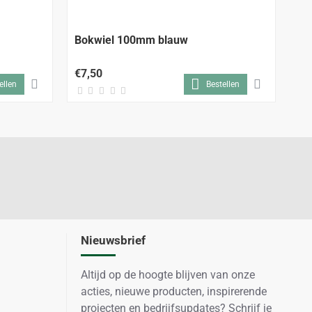
Bokwiel 100mm blauw
Bo
€7,50
€4
ellen
Bestellen
Nieuwsbrief
Altijd op de hoogte blijven van onze
acties, nieuwe producten, inspirerende
projecten en bedrijfsupdates? Schrijf je