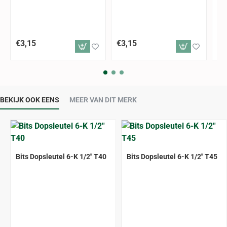
€3,15
€3,15
€3
BEKIJK OOK EENS
MEER VAN DIT MERK
Bits Dopsleutel 6-K 1/2'' T40
Bits Dopsleutel 6-K 1/2'' T45