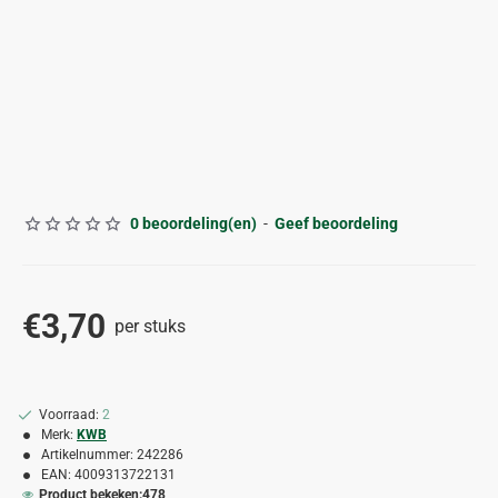
0 beoordeling(en)
-
Geef beoordeling
€3,70
per stuks
Voorraad:
2
Merk:
KWB
Artikelnummer:
242286
EAN:
4009313722131
Product bekeken:
478