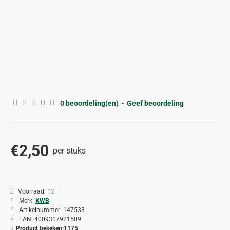
0 beoordeling(en)
-
Geef beoordeling
€2,50
per stuks
Voorraad:
12
Merk:
KWB
Artikelnummer:
147533
EAN:
4009317921509
Product bekeken:
1175