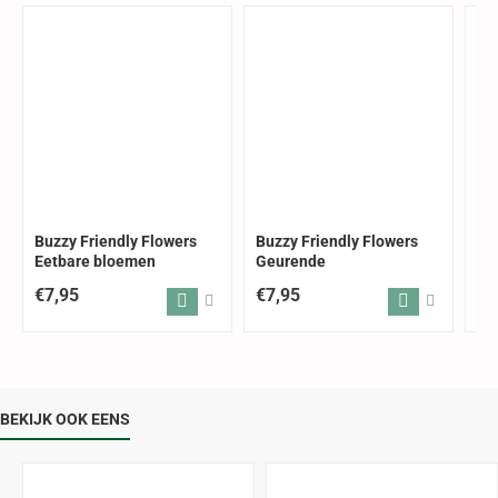
Buzzy Friendly Flowers
Buzzy Friendly Flowers
Bu
Eetbare bloemen
Geurende
Be
€7,95
€7,95
€6
BEKIJK OOK EENS