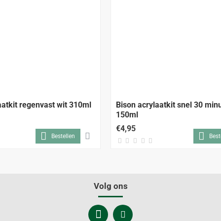
aatkit regenvast wit 310ml
Bison acrylaatkit snel 30 min
150ml
€4,95
Bestellen
Best
Volg ons