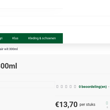
ri
Klus
Kleding & schoenen
Paard & ruiter
Speelgoed
tair wit 300ml
 300ml
0 beoordeling(en)
-
€13,70
per stuks