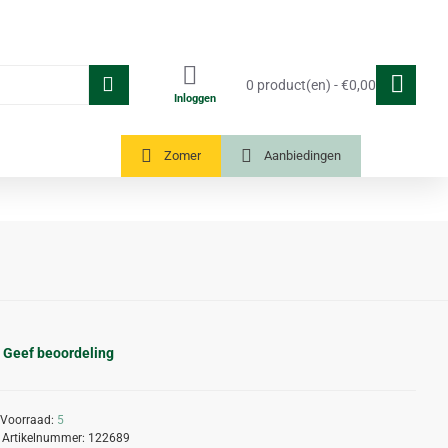
0 product(en) - €0,00
Inloggen
Tuinkassen
Zomer
Aanbiedingen
Geef beoordeling
Voorraad:
5
Artikelnummer:
122689