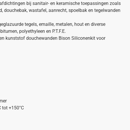
afdichtingen bij sanitair- en keramische toepassingen zoals
, douchebak, wastafel, aanrecht, spoelbak en tegelwanden
eglazuurde tegels, emaille, metalen, hout en diverse
bitumen, polyethyleen en P.T.F.E.
 en kunststof douchewanden Bison Siliconenkit voor
imer
 tot +150°C