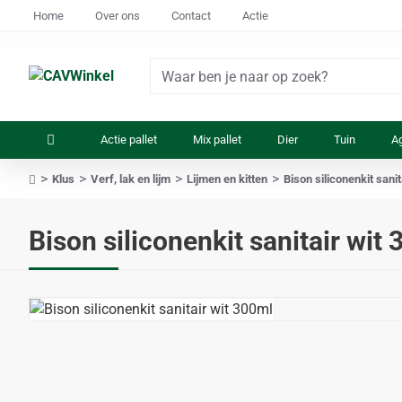
Home
Over ons
Contact
Actie
Waar
ben
je
Actie pallet
Mix pallet
Dier
Tuin
Ag
naar
op
Klus
Verf, lak en lijm
Lijmen en kitten
Bison siliconenkit sani
zoek?
home
Bison siliconenkit sanitair wit