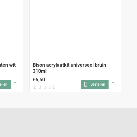
uten wit
Bison acrylaatkit universeel bruin
Bi
310ml
€6,50
€6
ellen
Bestellen