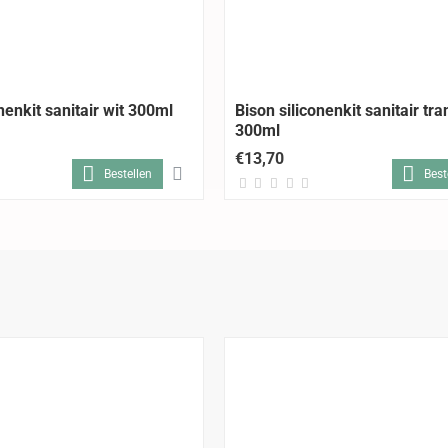
nenkit sanitair wit 300ml
Bison siliconenkit sanitair tr
300ml
€13,70
Bestellen
Best