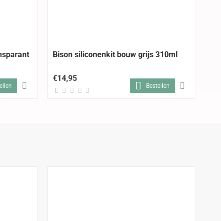
ansparant
Bison siliconenkit bouw grijs 310ml
Bi
30
€14,95
€1
ellen
Bestellen