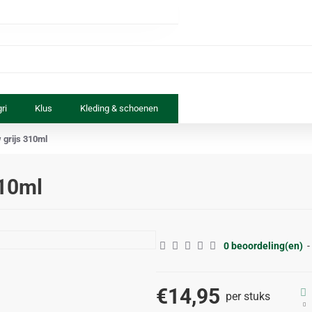
ri
Klus
Kleding & schoenen
Paard & ruiter
Speelgoed
 grijs 310ml
310ml
0 beoordeling(en)
-
€14,95
per stuks