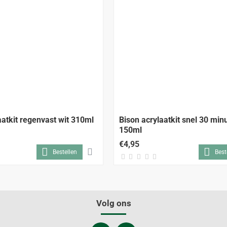
aatkit regenvast wit 310ml
Bison acrylaatkit snel 30 min
150ml
€4,95
Bestellen
Best
Volg ons