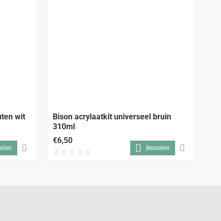
uten wit
Bison acrylaatkit universeel bruin
Bi
310ml
€6,50
€6
ellen
Bestellen