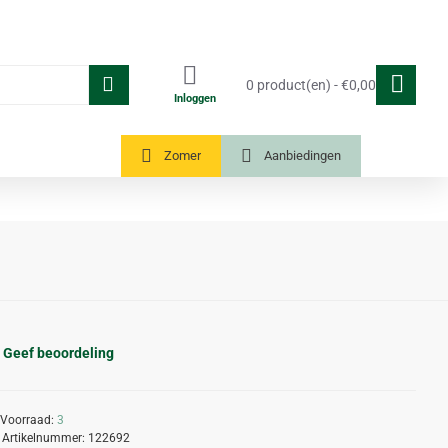
0 product(en) - €0,00
Inloggen
Tuinkassen
Zomer
Aanbiedingen
Geef beoordeling
Voorraad:
3
Artikelnummer:
122692