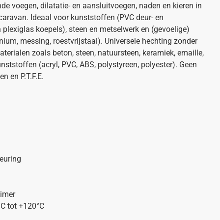
e voegen, dilatatie- en aansluitvoegen, naden en kieren in
caravan. Ideaal voor kunststoffen (PVC deur- en
plexiglas koepels), steen en metselwerk en (gevoelige)
minium, messing, roestvrijstaal). Universele hechting zonder
erialen zoals beton, steen, natuursteen, keramiek, emaille,
unststoffen (acryl, PVC, ABS, polystyreen, polyester). Geen
n en P.T.F.E.
euring
rimer
°C tot +120°C