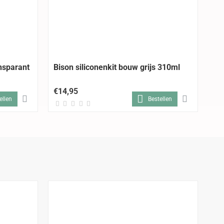
ansparant
Bison siliconenkit bouw grijs 310ml
Bi
30
€14,95
€1
ellen
Bestellen