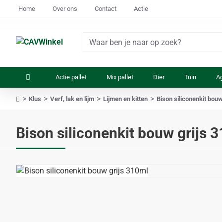
Home
Over ons
Contact
Actie
Waar
ben
je
Actie pallet
Mix pallet
Dier
Tuin
Ag
naar
op
Klus
Verf, lak en lijm
Lijmen en kitten
Bison siliconenkit bouw
zoek?
home
Bison siliconenkit bouw grijs 