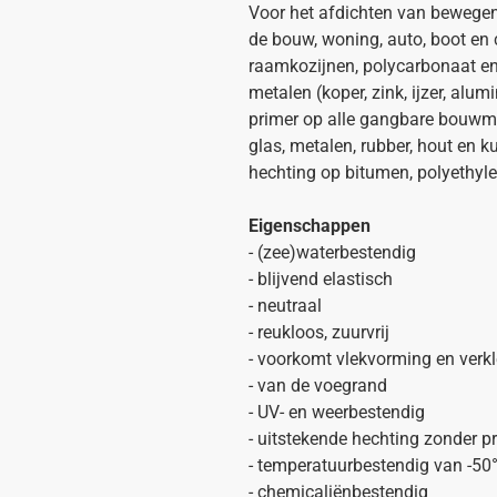
Voor het afdichten van bewegend
de bouw, woning, auto, boot en 
raamkozijnen, polycarbonaat en 
metalen (koper, zink, ijzer, alu
primer op alle gangbare bouwmat
glas, metalen, rubber, hout en k
hechting op bitumen, polyethylee
Eigenschappen
- (zee)waterbestendig
- blijvend elastisch
- neutraal
- reukloos, zuurvrij
- voorkomt vlekvorming en verkl
- van de voegrand
- UV- en weerbestendig
- uitstekende hechting zonder p
- temperatuurbestendig van -50
- chemicaliënbestendig