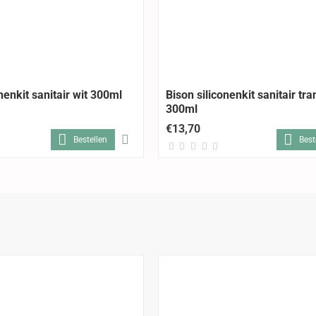
nenkit sanitair wit 300ml
Bison siliconenkit sanitair tr
300ml
€13,70
Bestellen
Best