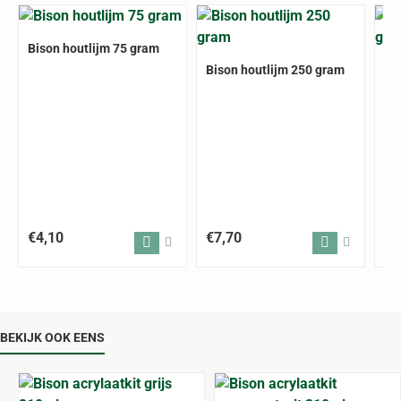
Bison houtlijm 75 gram
Bison houtlijm 250 gram
Bi
€4,10
€7,70
€1
BEKIJK OOK EENS