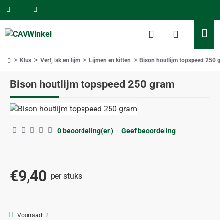
Klus
Verf, lak en lijm
Lijmen en kitten
Bison houtlijm topspeed 250 
home
Bison houtlijm topspeed 250 gram
0 beoordeling(en)
-
Geef beoordeling
€9,40
per stuks
Voorraad:
2