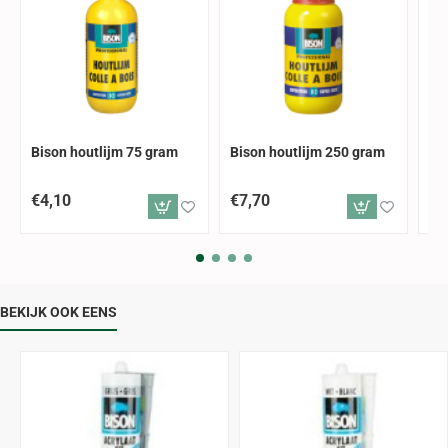
Bison houtlijm 75 gram
Bison houtlijm 250 gram
Bi
€4,10
€7,70
€1
BEKIJK OOK EENS