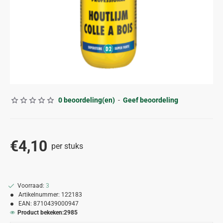
0 beoordeling(en)
-
Geef beoordeling
€4,10
per stuks
Voorraad:
3
Artikelnummer:
122183
EAN:
8710439000947
Product bekeken:
2985