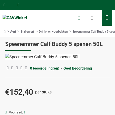
Agri
Stal en erf
Drink- en voerbakken
Speenemmer Calf Buddy 5 spe
home
Speenemmer Calf Buddy 5 spenen 50L
0 beoordeling(en)
-
Geef beoordeling
€152,40
per stuks
Voorraad:
1